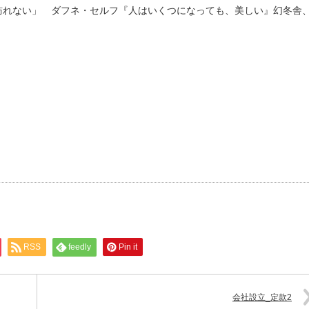
訪れない」 ダフネ・セルフ『人はいくつになっても、美しい』幻冬舎
RSS
feedly
Pin it
会社設立_定款2