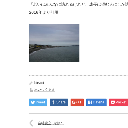
「老いはみんなに訪れるけれど、成長は望む人にしか
2016年より引用
hiromi
思いつくまま
Tweet
Share
+1
Hatena
Pocket
会社設立_定款１